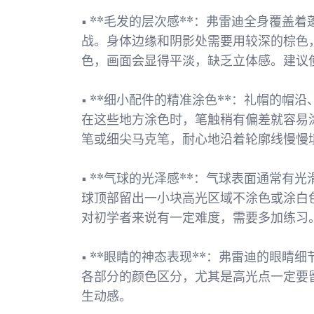
• **毛发的层次感**：弗雷迪全身覆
战。身体边缘和阴影处需要用较深的棕色
色，画面会显得平淡，缺乏立体感。建议
• **细小配件的精准涂色**：礼帽的
在这些地方涂色时，笔触稍有偏差就容易
笔或细尖马克笔，耐心地沿着轮廓线慢慢
• **气球的光泽感**：气球表面通常
球顶部留出一小块高光区域不涂色或涂白
对初学者来说有一定难度，需要多加练习
• **眼睛的神态表现**：弗雷迪的眼
各部分的颜色区分，尤其是高光点一定要
生动感。