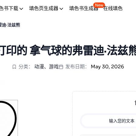
New
色书下载
填色页生成器
填色书生成器
在线填色
雷迪·法兹熊
打印的 拿气球的弗雷迪·法兹熊
分类：
动漫
、
游戏
发布日期：
May 30, 2026
输入您的文本