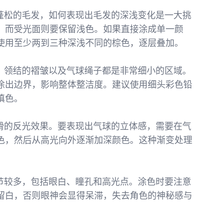
盖着蓬松的毛发，如何表现出毛发的深浅变化是一大挑
，而受光面则要保留浅色。如果直接涂成单一颜
使用至少两到三种深浅不同的棕色，逐层叠加。
帽沿、领结的褶皱以及气球绳子都是非常细小的区域。
涂出边界，影响整体整洁度。建议使用细头彩色铅
填色。
有光滑的反光效果。要表现出气球的立体感，需要在气
色，然后从高光向外逐渐加深颜色。这种渐变处理
。
睛细节较多，包括眼白、瞳孔和高光点。涂色时要注意
留白，否则眼神会显得呆滞，失去角色的神秘感与