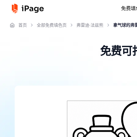
免费填
首页
全部免费填色页
弗雷迪·法兹熊
拿气球的弗
免费可