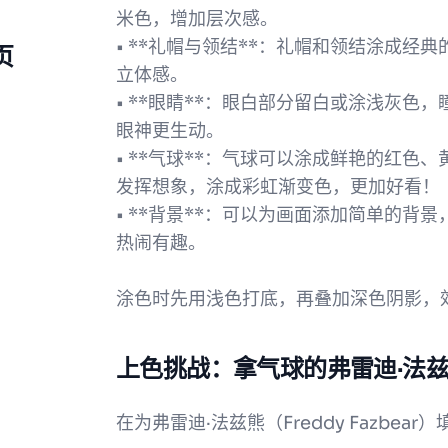
米色，增加层次感。
• **礼帽与领结**：礼帽和领结涂成
页
立体感。
• **眼睛**：眼白部分留白或涂浅灰
眼神更生动。
• **气球**：气球可以涂成鲜艳的红
发挥想象，涂成彩虹渐变色，更加好看！
• **背景**：可以为画面添加简单的
热闹有趣。
涂色时先用浅色打底，再叠加深色阴影，
上色挑战：拿气球的弗雷迪·法
在为弗雷迪·法兹熊（Freddy Fazbe