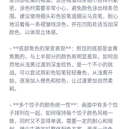
是顶部密集的褶皱。这些褶皱线条细小且排列紧
密，涂色时需要非常小心，避免颜色涂出线条范
围。建议使用细头彩色铅笔或细尖马克笔，耐心
地沿着每一条褶皱线涂色，并在凹陷处适当加深
颜色，以体现立体感。
- **底部焦色的渐变表现**：煎饺的底部是金黄
焦脆的，与上半部分的颜色有明显差异。如何自
然地从浅黄过渡到深金棕色，是一个不小的挑
战。可以尝试用彩色铅笔轻轻叠色，从浅黄开
始，逐渐加入橙色和棕色，让过渡更加自然柔
和。
- **多个饺子的颜色统一性**：画面中有多个饺
子排列在一起，如何保持每个饺子颜色风格一
致，同时又不显得单调，需要一定的耐心和规