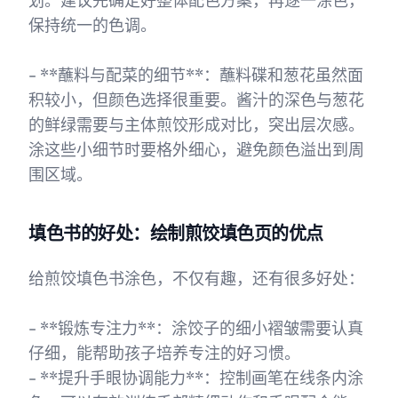
划。建议先确定好整体配色方案，再逐一涂色，
保持统一的色调。
- **蘸料与配菜的细节**：蘸料碟和葱花虽然面
积较小，但颜色选择很重要。酱汁的深色与葱花
的鲜绿需要与主体煎饺形成对比，突出层次感。
涂这些小细节时要格外细心，避免颜色溢出到周
围区域。
填色书的好处：绘制煎饺填色页的优点
给煎饺填色书涂色，不仅有趣，还有很多好处：
- **锻炼专注力**：涂饺子的细小褶皱需要认真
仔细，能帮助孩子培养专注的好习惯。
- **提升手眼协调能力**：控制画笔在线条内涂