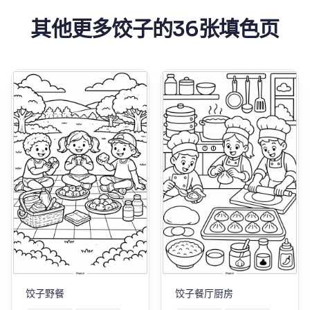
其他更多饺子的36张填色页
饺子野餐
饺子餐厅厨房