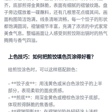
齐，底部煎得金黄酥脆，表面有细腻的褶皱纹路。盘
子旁边摆放着一碟蘸料，还有几根葱花点缀其间。画
面构图简洁饱满，线条清晰流畅，每一个饺子的形状
都饱满圆润，褶皱细节丰富，充满了浓浓的中式家常
美食气息。整幅画面让人感受到煎饺刚出锅时的热气
腾腾与香气四溢。
上色技巧：如何把煎饺填色页涂得好看？
给煎饺涂色时，可以这样搭配颜色：
- **饺子皮**：用浅黄色或米白色涂饺子的上半
部分，表现柔软的面皮质感。
- **煎底**：用深金黄色或橙棕色涂饺子底部，
体现煎得酥脆的焦香感。
- **褶皱阴影**：在褶皱凹陷处轻轻涂上浅棕