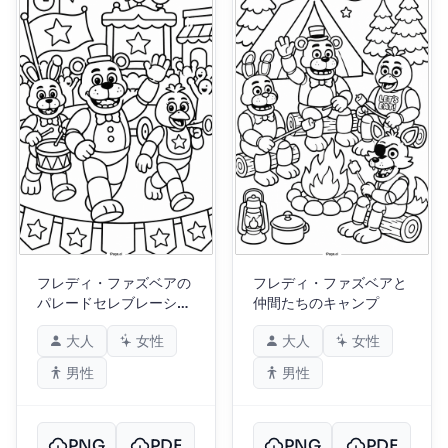
フレディ・ファズベアの
フレディ・ファズベアと
パレードセレブレーショ
仲間たちのキャンプ
ン
大人
女性
大人
女性
男性
男性
PNG
PDF
PNG
PDF