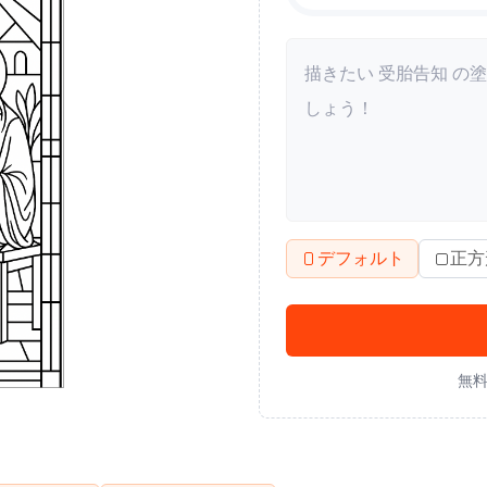
デフォルト
正方
無料