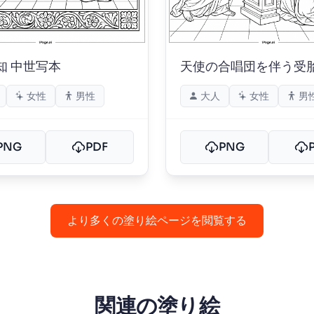
知 中世写本
天使の合唱団を伴う受
女性
男性
大人
女性
男
PNG
PDF
PNG
より多くの塗り絵ページを閲覧する
関連の塗り絵