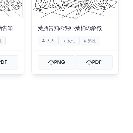
胎告知
受胎告知の飼い葉桶の象徴
性
大人
女性
男性
PDF
PNG
PDF