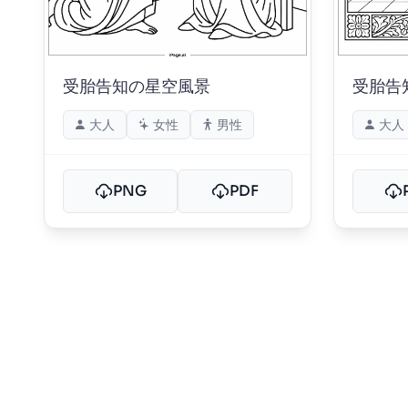
受胎告知の星空風景
受胎告
大人
女性
男性
大人
PNG
PDF