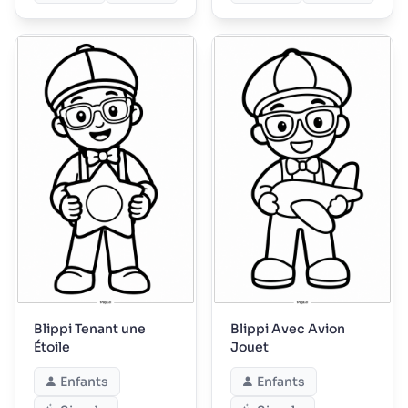
Blippi Tenant une
Blippi Avec Avion
Étoile
Jouet
Enfants
Enfants