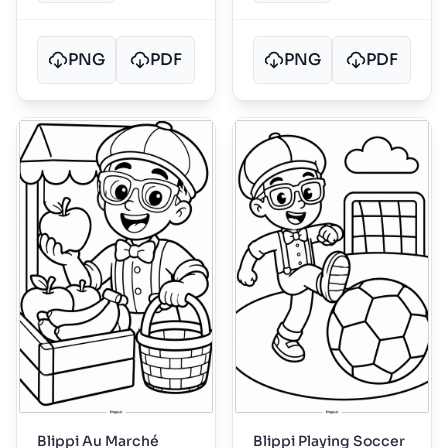
PNG
PDF
PNG
PDF
Blippi Au Marché
Blippi Playing Soccer