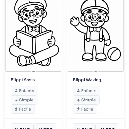
Blippi Assis
Blippi Waving
Enfants
Enfants
Simple
Simple
Facile
Facile