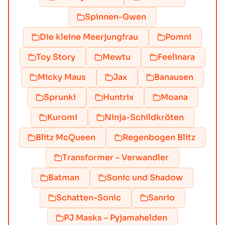
Spinnen-Gwen
Die kleine Meerjungfrau
Pomni
Toy Story
Mewtu
Feelinara
Micky Maus
Jax
Banausen
Sprunki
Huntrix
Moana
Kuromi
Ninja-Schildkröten
Blitz McQueen
Regenbogen Blitz
Transformer – Verwandler
Batman
Sonic und Shadow
Schatten-Sonic
Sanrio
PJ Masks – Pyjamahelden