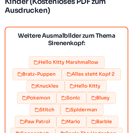
Kinder (Kostenloses PDF zum
Ausdrucken)
Weitere Ausmalbilder zum Thema
Sirenenkopf:
Hello Kitty Marshmallow
Bratz-Puppen
Alles steht Kopf 2
Knuckles
Hello Kitty
Pokemon
Sonic
Bluey
Stitch
Spiderman
Paw Patrol
Mario
Barbie