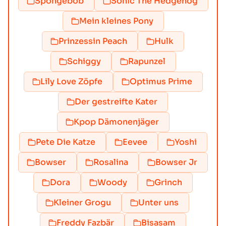
Spongebob
Sonic The Hedgehog
Mein kleines Pony
Prinzessin Peach
Hulk
Schiggy
Rapunzel
Lily Love Zöpfe
Optimus Prime
Der gestreifte Kater
Kpop Dämonenjäger
Pete Die Katze
Eevee
Yoshi
Bowser
Rosalina
Bowser Jr
Dora
Woody
Grinch
Kleiner Grogu
Unter uns
Freddy Fazbär
Bisasam