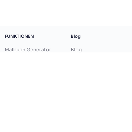
FUNKTIONEN
Blog
Malbuch Generator
Blog
Bilder zu Malvorlagen
Text zu Malvorlagen
Namens Ausmalbilder
Generator
Zeichnung Kolorieren
Geburtstag Ausmalbild
Generator