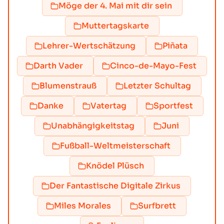
Möge der 4. Mai mit dir sein
Muttertagskarte
Lehrer-Wertschätzung
Piñata
Darth Vader
Cinco-de-Mayo-Fest
Blumenstrauß
Letzter Schultag
Danke
Vatertag
Sportfest
Unabhängigkeitstag
Juni
Fußball-Weltmeisterschaft
Knödel Plüsch
Der Fantastische Digitale Zirkus
Miles Morales
Surfbrett