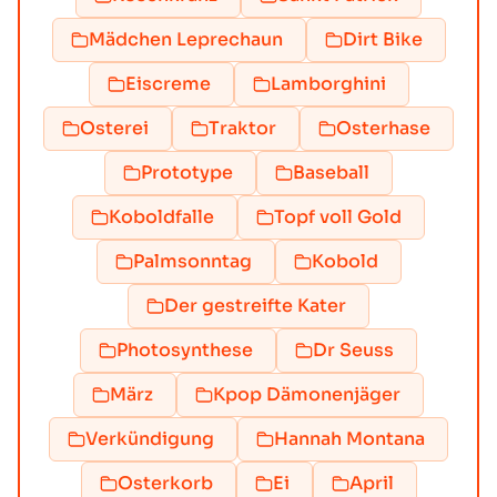
Mädchen Leprechaun
Dirt Bike
Eiscreme
Lamborghini
Osterei
Traktor
Osterhase
Prototype
Baseball
Koboldfalle
Topf voll Gold
Palmsonntag
Kobold
Der gestreifte Kater
Photosynthese
Dr Seuss
März
Kpop Dämonenjäger
Verkündigung
Hannah Montana
Osterkorb
Ei
April