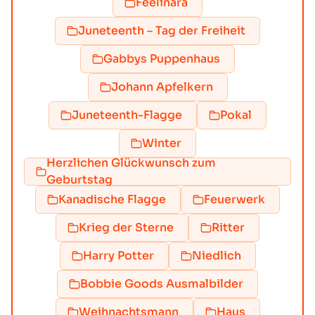
Feelinara
Juneteenth – Tag der Freiheit
Gabbys Puppenhaus
Johann Apfelkern
Juneteenth-Flagge
Pokal
Winter
Herzlichen Glückwunsch zum
Geburtstag
Kanadische Flagge
Feuerwerk
Krieg der Sterne
Ritter
Harry Potter
Niedlich
Bobbie Goods Ausmalbilder
Weihnachtsmann
Haus