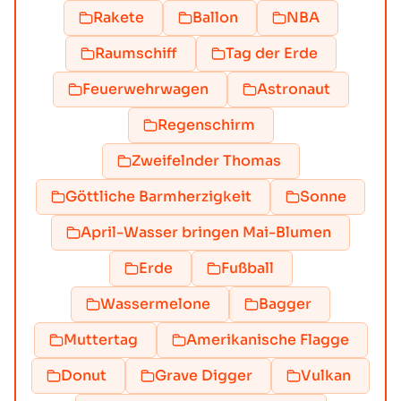
Rakete
Ballon
NBA
Raumschiff
Tag der Erde
Feuerwehrwagen
Astronaut
Regenschirm
Zweifelnder Thomas
Göttliche Barmherzigkeit
Sonne
April-Wasser bringen Mai-Blumen
Erde
Fußball
Wassermelone
Bagger
Muttertag
Amerikanische Flagge
Donut
Grave Digger
Vulkan