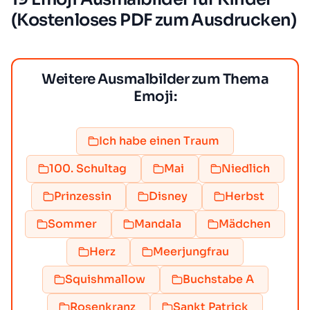
(Kostenloses PDF zum Ausdrucken)
Weitere Ausmalbilder zum Thema
Emoji:
Ich habe einen Traum
100. Schultag
Mai
Niedlich
Prinzessin
Disney
Herbst
Sommer
Mandala
Mädchen
Herz
Meerjungfrau
Squishmallow
Buchstabe A
Rosenkranz
Sankt Patrick