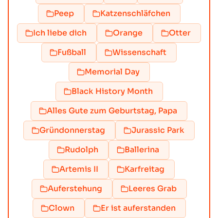
Peep
Katzenschläfchen
Ich liebe dich
Orange
Otter
Fußball
Wissenschaft
Memorial Day
Black History Month
Alles Gute zum Geburtstag, Papa
Gründonnerstag
Jurassic Park
Rudolph
Ballerina
Artemis II
Karfreitag
Auferstehung
Leeres Grab
Clown
Er ist auferstanden