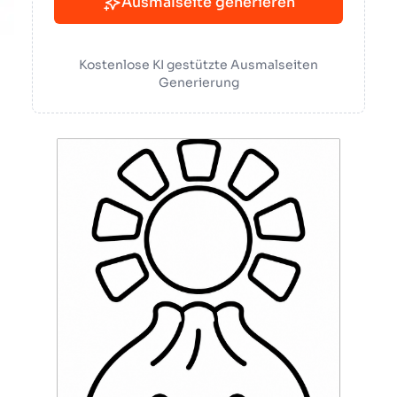
Ausmalseite generieren
Kostenlose KI gestützte Ausmalseiten
Generierung