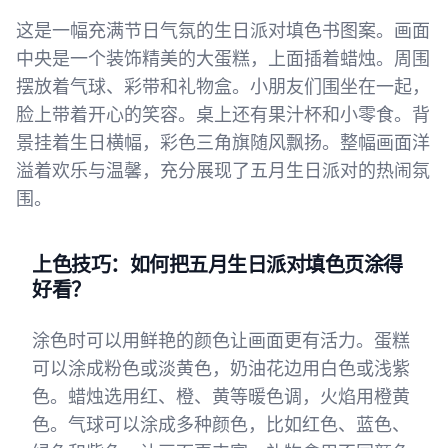
这是一幅充满节日气氛的生日派对填色书图案。画面
中央是一个装饰精美的大蛋糕，上面插着蜡烛。周围
摆放着气球、彩带和礼物盒。小朋友们围坐在一起，
脸上带着开心的笑容。桌上还有果汁杯和小零食。背
景挂着生日横幅，彩色三角旗随风飘扬。整幅画面洋
溢着欢乐与温馨，充分展现了五月生日派对的热闹氛
围。
上色技巧：如何把五月生日派对填色页涂得
好看？
涂色时可以用鲜艳的颜色让画面更有活力。蛋糕
可以涂成粉色或淡黄色，奶油花边用白色或浅紫
色。蜡烛选用红、橙、黄等暖色调，火焰用橙黄
色。气球可以涂成多种颜色，比如红色、蓝色、