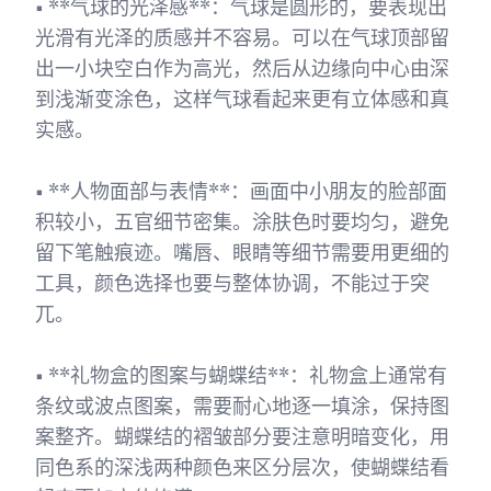
• **气球的光泽感**：气球是圆形的，要表现出
光滑有光泽的质感并不容易。可以在气球顶部留
出一小块空白作为高光，然后从边缘向中心由深
到浅渐变涂色，这样气球看起来更有立体感和真
实感。
• **人物面部与表情**：画面中小朋友的脸部面
积较小，五官细节密集。涂肤色时要均匀，避免
留下笔触痕迹。嘴唇、眼睛等细节需要用更细的
工具，颜色选择也要与整体协调，不能过于突
兀。
• **礼物盒的图案与蝴蝶结**：礼物盒上通常有
条纹或波点图案，需要耐心地逐一填涂，保持图
案整齐。蝴蝶结的褶皱部分要注意明暗变化，用
同色系的深浅两种颜色来区分层次，使蝴蝶结看