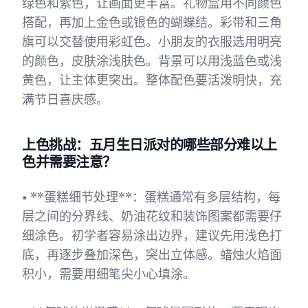
绿色和紫色，让画面更丰富。礼物盒用不同颜色
搭配，再加上金色或银色的蝴蝶结。彩带和三角
旗可以交替使用彩虹色。小朋友的衣服选用明亮
的颜色，皮肤涂浅肤色。背景可以用浅蓝色或浅
黄色，让主体更突出。整体配色要活泼明快，充
满节日喜庆感。
上色挑战：五月生日派对的哪些部分难以上
色并需要注意？
• **蛋糕细节处理**：蛋糕通常有多层结构，每
层之间的分界线、奶油花纹和装饰图案都需要仔
细涂色。初学者容易涂出边界，建议先用浅色打
底，再逐步叠加深色，突出立体感。蜡烛火焰面
积小，需要用细笔尖小心填涂。