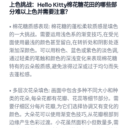
上色挑战：Hello Kitty棉花糖花田的哪些部
分难以上色并需要注意？
• 棉花糖质感表现: 棉花糖的蓬松柔软质感是填色
的一大挑战。需要运用浅色系的渐变技巧,在受光
面使用最浅的颜色甚至留白,在转折处和阴影处逐
渐加深颜色。可以用粉色、蓝色或紫色的淡色调,
通过轻柔的笔触和颜色的深浅变化来表现棉花糖
特有的云朵般质感,避免涂得过深或过于均匀而失
去蓬松感。
• 多层次花朵填色: 画面中包含多种不同大小和种
类的花朵,每朵花都有花瓣、花蕊等细节部分。需
要仔细区分每片花瓣,为它们选择协调又有变化的
颜色。大朵花可以使用渐变色技巧,从花瓣根部到
边缘产生色彩过渡。小花虽然面积小但数量多,需