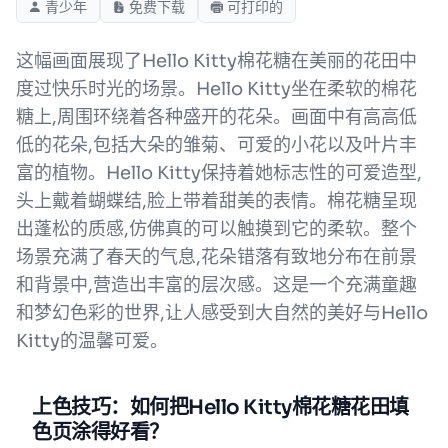
青少年
免费下载
可打印的
这幅画面展现了Hello Kitty棉花糖在美丽的花田中
度过快乐时光的场景。Hello Kitty坐在柔软的棉花
糖上,周围环绕着各种盛开的花朵。画面中有高高低
低的花朵,包括大朵的雏菊、可爱的小花以及叶片丰
富的植物。Hello Kitty保持着她标志性的可爱造型,
头上戴着蝴蝶结,脸上带着甜美的表情。棉花糖呈现
出蓬松的质感,仿佛真的可以触摸到它的柔软。整个
场景充满了春天的气息,花朵错落有致地分布在前景
和背景中,营造出丰富的层次感。这是一个充满童趣
和梦幻色彩的世界,让人感受到大自然的美好与Hello
Kitty的温馨可爱。
上色技巧：如何把Hello Kitty棉花糖花田填
色页涂得好看？