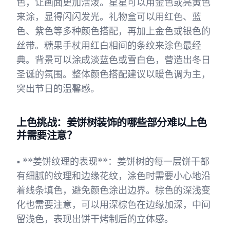
色，让画面更加活泼。星星可以用金色或亮黄色
来涂，显得闪闪发光。礼物盒可以用红色、蓝
色、紫色等多种颜色搭配，再加上金色或银色的
丝带。糖果手杖用红白相间的条纹来涂色最经
典。背景可以涂成淡蓝色或雪白色，营造出冬日
圣诞的氛围。整体颜色搭配建议以暖色调为主，
突出节日的温馨感。
上色挑战：姜饼树装饰的哪些部分难以上色
并需要注意？
• **姜饼纹理的表现**：姜饼树的每一层饼干都
有细腻的纹理和边缘花纹，涂色时需要小心地沿
着线条填色，避免颜色涂出边界。棕色的深浅变
化也需要注意，可以用深棕色在边缘加深，中间
留浅色，表现出饼干烤制后的立体感。