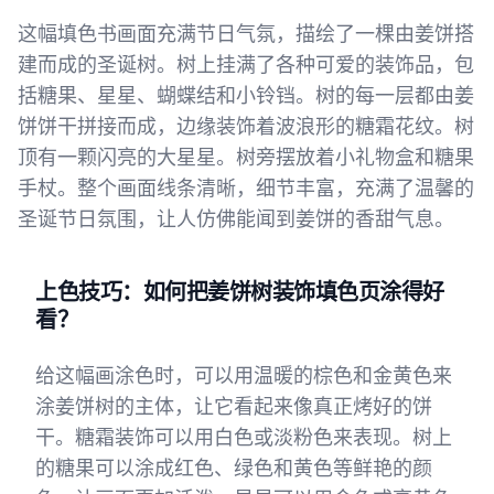
这幅填色书画面充满节日气氛，描绘了一棵由姜饼搭
建而成的圣诞树。树上挂满了各种可爱的装饰品，包
括糖果、星星、蝴蝶结和小铃铛。树的每一层都由姜
饼饼干拼接而成，边缘装饰着波浪形的糖霜花纹。树
顶有一颗闪亮的大星星。树旁摆放着小礼物盒和糖果
手杖。整个画面线条清晰，细节丰富，充满了温馨的
圣诞节日氛围，让人仿佛能闻到姜饼的香甜气息。
上色技巧：如何把姜饼树装饰填色页涂得好
看？
给这幅画涂色时，可以用温暖的棕色和金黄色来
涂姜饼树的主体，让它看起来像真正烤好的饼
干。糖霜装饰可以用白色或淡粉色来表现。树上
的糖果可以涂成红色、绿色和黄色等鲜艳的颜