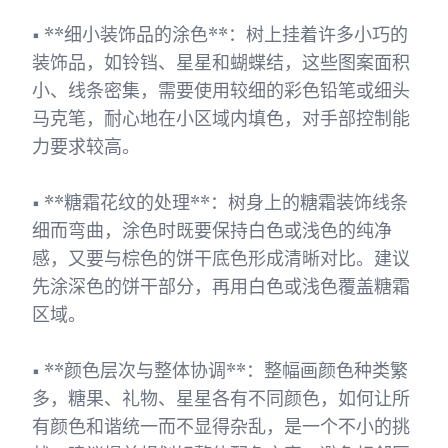
• **细小装饰品的涂色**：树上挂着许多小巧的
装饰品，如铃铛、星星和蝴蝶结，这些图案面积
小、线条密集，需要使用较细的彩色铅笔或细头
马克笔，耐心地在小区域内填色，对手部控制能
力要求较高。
• **糖霜花纹的处理**：树身上的糖霜装饰线条
细而弯曲，涂色时既要保持白色或浅色的纯净
感，又要与棕色的饼干底色形成清晰对比。建议
先涂深色的饼干部分，再用白色或浅色覆盖糖霜
区域。
• **颜色层次与整体协调**：整幅画颜色种类繁
多，糖果、礼物、星星各有不同颜色，如何让所
有颜色和谐统一而不显得杂乱，是一个不小的挑