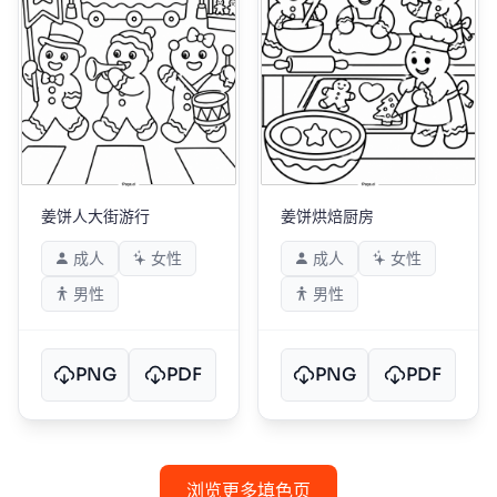
姜饼人大街游行
姜饼烘焙厨房
成人
女性
成人
女性
男性
男性
PNG
PDF
PNG
PDF
浏览更多填色页