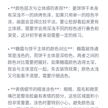
• **颜色层次与立体感的表现**：姜饼饼干本身
有深浅不一的烘烤色泽，如果只用单一的棕色平
涂，画面会显得比较平淡。要让脸部看起来更有
立体感，需要学会用深浅不同的棕色进行叠色和
渐变，这对初学者来说需要一定的练习。
• **糖霜与饼干主体的颜色对比**：糖霜装饰通
常是浅色的，而饼干主体是深棕色，两者之间的
颜色对比需要把握好。如果糖霜颜色选得太深，
就会与主体混在一起，失去装饰效果；颜色太浅
又可能看不清楚，需要仔细选色。
• **表情细节的精准涂色**：眼睛、眉毛和微笑
嘴巴是整张脸最有表情的部分，这些区域面积小
但非常重要。涂色时要特别小心，避免颜色溢