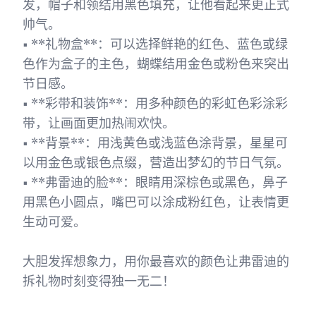
发，帽子和领结用黑色填充，让他看起来更正式
帅气。
• **礼物盒**：可以选择鲜艳的红色、蓝色或绿
色作为盒子的主色，蝴蝶结用金色或粉色来突出
节日感。
• **彩带和装饰**：用多种颜色的彩虹色彩涂彩
带，让画面更加热闹欢快。
• **背景**：用浅黄色或浅蓝色涂背景，星星可
以用金色或银色点缀，营造出梦幻的节日气氛。
• **弗雷迪的脸**：眼睛用深棕色或黑色，鼻子
用黑色小圆点，嘴巴可以涂成粉红色，让表情更
生动可爱。
大胆发挥想象力，用你最喜欢的颜色让弗雷迪的
拆礼物时刻变得独一无二！