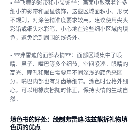
• **飞舞的彩带和小装饰**：画面中散落着许多
细小的彩带和星星装饰，这些区域面积小、形状
不规则，对涂色精准度要求较高。建议使用尖头
彩铅或细头水彩笔，小心地在这些细小区域内填
色，避免涂到周围的线条外。
• **弗雷迪的面部表情**：面部区域集中了眼
睛、鼻子、嘴巴等多个细节，空间紧凑。眼睛的
高光、瞳孔和眼白需要用不同深浅的颜色来区
分，嘴巴内部也有牙齿等细节。涂色时要格外细
心，可以用橡皮擦随时修正，保持表情的生动自
然。
填色书的好处：绘制弗雷迪·法兹熊拆礼物填
色页的优点