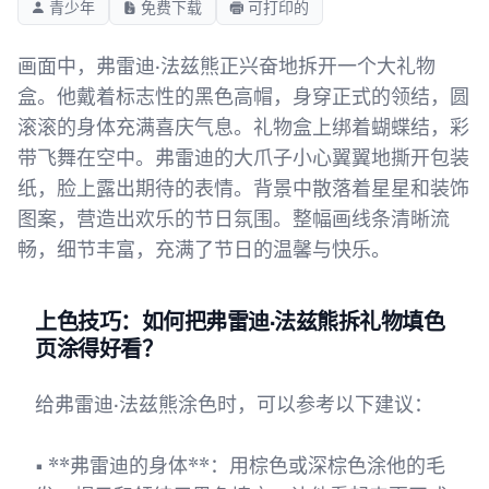
青少年
免费下载
可打印的
画面中，弗雷迪·法兹熊正兴奋地拆开一个大礼物
盒。他戴着标志性的黑色高帽，身穿正式的领结，圆
滚滚的身体充满喜庆气息。礼物盒上绑着蝴蝶结，彩
带飞舞在空中。弗雷迪的大爪子小心翼翼地撕开包装
纸，脸上露出期待的表情。背景中散落着星星和装饰
图案，营造出欢乐的节日氛围。整幅画线条清晰流
畅，细节丰富，充满了节日的温馨与快乐。
上色技巧：如何把弗雷迪·法兹熊拆礼物填色
页涂得好看？
给弗雷迪·法兹熊涂色时，可以参考以下建议：
• **弗雷迪的身体**：用棕色或深棕色涂他的毛