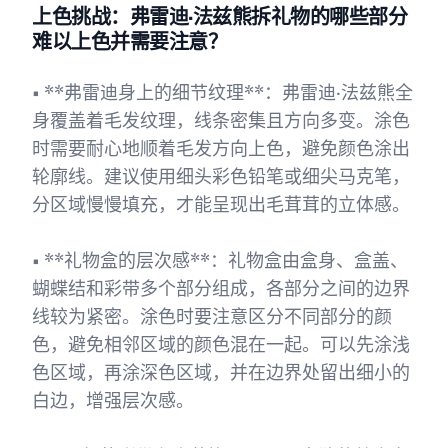
上色挑战：弗雷迪·法兹熊拆礼物的哪些部分
难以上色并需要注意？
• **弗雷迪身上的细节纹理**：弗雷迪·法兹熊全
身覆盖着毛发纹理，线条密集且方向多变。涂色
时需要耐心地顺着毛发方向上色，避免颜色涂出
轮廓线。建议使用细头彩色铅笔或细尖马克笔，
分区域慢慢填充，才能呈现出毛茸茸的立体感。
• **礼物盒的层次感**：礼物盒由盒身、盒盖、
蝴蝶结和彩带多个部分组成，各部分之间的边界
线较为紧密。涂色时要注意区分不同部分的颜
色，避免相邻区域的颜色混在一起。可以先涂浅
色区域，再涂深色区域，并在边界处留出细小的
白边，增强层次感。