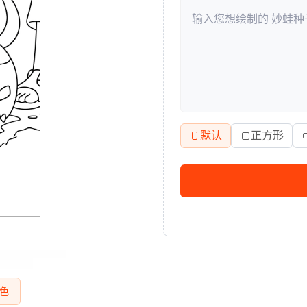
默认
正方形
色