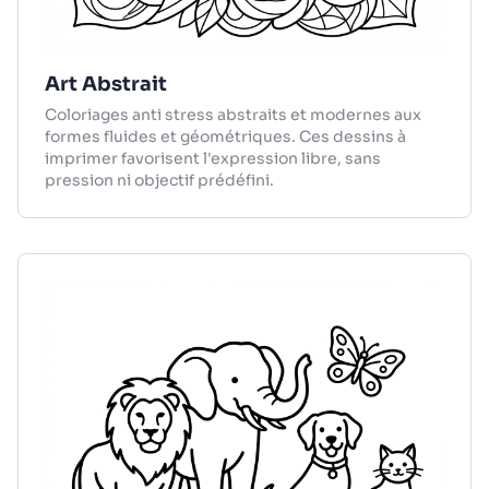
Art Abstrait
Coloriages anti stress abstraits et modernes aux
formes fluides et géométriques. Ces dessins à
imprimer favorisent l'expression libre, sans
pression ni objectif prédéfini.