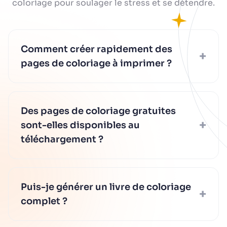
coloriage pour soulager le stress et se détendre.
Comment créer rapidement des
+
pages de coloriage à imprimer ?
Saisissez une description textuelle ou
téléchargez une photo, et notre IA générera
Des pages de coloriage gratuites
des dessins à imprimer en quelques
+
secondes. Aucune expérience en
sont-elles disponibles au
conception n'est requise. Téléchargez vos
téléchargement ?
pages immédiatement et commencez à
colorier dès que vous êtes prêt à vous
Oui, nous proposons des pages de
détendre.
coloriage gratuites dans de nombreux
Puis-je générer un livre de coloriage
thèmes et styles. Parcourez notre
+
bibliothèque, téléchargez gratuitement des
complet ?
dessins à imprimer et explorez les
fonctionnalités premium lorsque vous serez
Absolument. Notre générateur de livres de