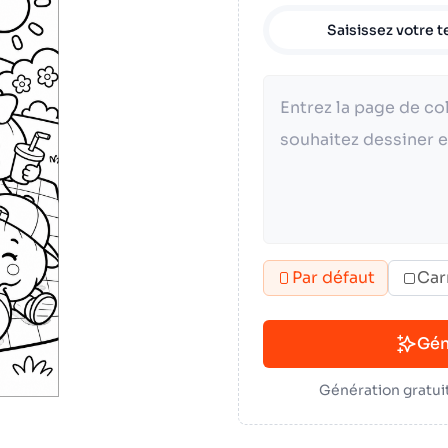
Saisissez votre t
Par défaut
Car
Gén
Génération gratuit