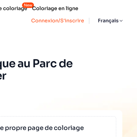
New
e coloriage
Coloriage en ligne
Connexion/S'inscrire
Français
ue au Parc de
er
re propre page de coloriage