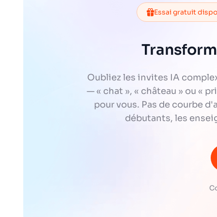
Essai gratuit disp
Transform
Oubliez les invites IA comple
— « chat », « château » ou « p
pour vous. Pas de courbe d'a
débutants, les ensei
Co