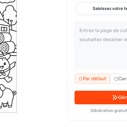
Saisissez votre t
Par défaut
Car
Gén
Génération gratuit