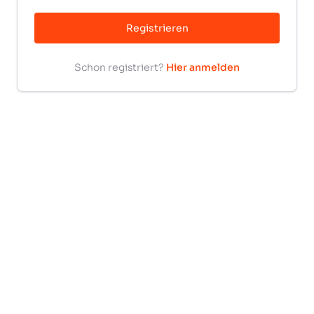
Registrieren
Schon registriert?
Hier anmelden